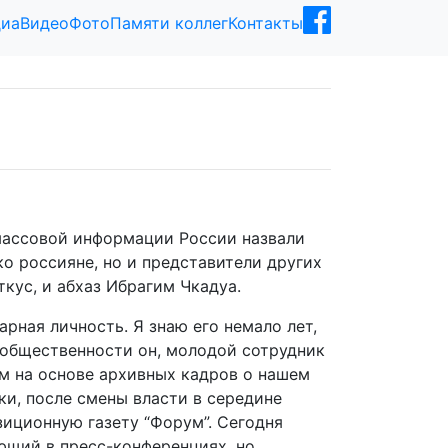
иа
Видео
Фото
Памяти коллег
Контакты
массовой информации России назвали
ко россияне, но и представители других
кус, и абхаз Ибрагим Чкадуа.
арная личность. Я знаю его немало лет,
 общественности он, молодой сотрудник
ом на основе архивных кадров о нашем
ки, после смены власти в середине
зиционную газету “Форум”. Сегодня
ющий в пресс-конференциях, но