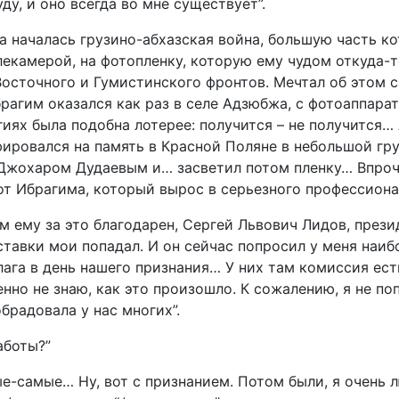
ду, и оно всегда во мне существует”.
а началась грузино-абхазская война, большую часть ко
камерой, на фотопленку, которую ему чудом откуда-то
Восточного и Гумистинского фронтов. Мечтал об этом с 
рагим оказался как раз в селе Адзюбжа, с фотоаппара
иях была подобна лотерее: получится – не получится… 
фировался на память в Красной Поляне в небольшой гр
Джохаром Дудаевым и… засветил потом пленку… Впроче
от Ибрагима, который вырос в серьезного профессиона
м ему за это благодарен, Сергей Львович Лидов, прези
ставки мои попадал. И он сейчас попросил у меня наиб
лага в день нашего признания… У них там комиссия ест
енно не знаю, как это произошло. К сожалению, я не по
обрадовала у нас многих”.
аботы?”
ые-самые… Ну, вот с признанием. Потом были, я очень л