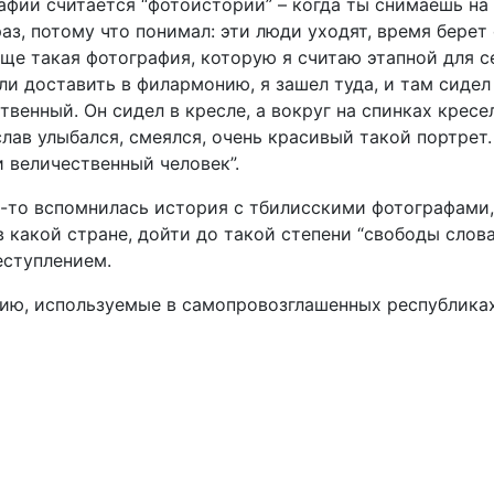
афии считается “фотоистории” – когда ты снимаешь на 
аз, потому что понимал: эти люди уходят, время берет
еще такая фотография, которую я считаю этапной для с
ли доставить в филармонию, я зашел туда, и там сиде
твенный. Он сидел в кресле, а вокруг на спинках крес
лав улыбался, смеялся, очень красивый такой портрет. 
и величественный человек”.
у-то вспомнилась история с тбилисскими фотографами
в какой стране, дойти до такой степени “свободы слов
еступлением.
ию, используемые в самопровозглашенных республика