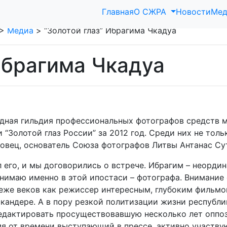
Главная
О СЖРА
Новости
Мед
>
Медиа
>
“Золотой глаз” Ибрагима Чкадуа
Ибрагима Чкадуа
ная гильдия профессиональных фотографов средств 
“Золотой глаз России” за 2012 год. Среди них не толь
товец, основатель Союза фотографов Литвы Антанас Сут
 его, и мы договорились о встрече. Ибрагим – неордин
нимаю именно в этой ипостаси – фотографа. Внимание
беже веков как режиссер интересным, глубоким фильм
кандере. А в пору резкой политизации жизни республи
 редактировать просуществовавшую несколько лет оппо
я от времени выступающий в прессе, активно участву