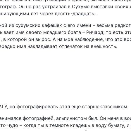
граф. Он не раз устраивал в Сухуме выставки своих ф
минирующими лет через десять-двадцать…
ой из сухумских кафешек с его имени – весьма редкого
зывает имя своего младшего брата – Ричард; то есть э
 в которой он вырос. А на мое наблюдение, что это во
нередко имя накладывает отпечаток на внешность.
АГУ, но фотографировать стал еще старшеклассником.
занимался фотографией, альпинистом был. Он меня в в
то чудо – когда ты в темноте кладешь в воду бумагу, и