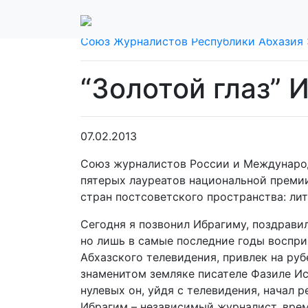
Союз Журналистов Республики Абхазия
“Золотой глаз” 
07.02.2013
Союз журналистов России и Международ
пятерых лауреатов национальной премии 
стран постсоветского пространства: ли
Сегодня я позвонил Ибрагиму, поздравил
но лишь в самые последние годы воспри
Абхазского телевидения, привлек на ру
знаменитом земляке писателе Фазиле Ис
нулевых он, уйдя с телевидения, начал
Ибрагим – независимый журналист, врем