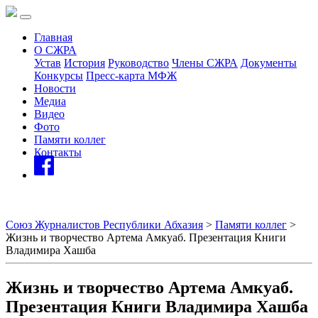
Главная
О СЖРА
Устав
История
Руководство
Члены СЖРА
Документы
Конкурсы
Пресс-карта МФЖ
Новости
Медиа
Видео
Фото
Памяти коллег
Контакты
Союз Журналистов Республики Абхазия
>
Памяти коллег
>
Жизнь и творчество Артема Амкуаб. Презентация Книги
Владимира Хашба
Жизнь и творчество Артема Амкуаб.
Презентация Книги Владимира Хашба