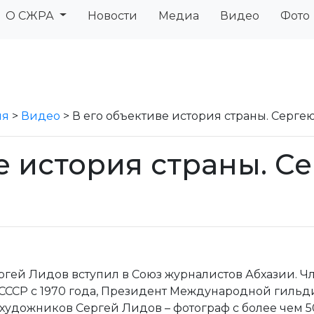
О СЖРА
Новости
Медиа
Видео
Фото
ия
>
Видео
>
В его объективе история страны. Сергею
е история страны. С
ргей Лидов вступил в Союз журналистов Абхазии. 
 СССР​ с 1970 года, Президент Международной гил
 художников Сергей Лидов – фотограф с более чем 