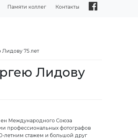
Памяти коллег
Контакты
 Лидову 75 лет
ергею Лидову
Член Международного Союза
ьдии профессиональных фотографов
50-летним стажем и большой друг