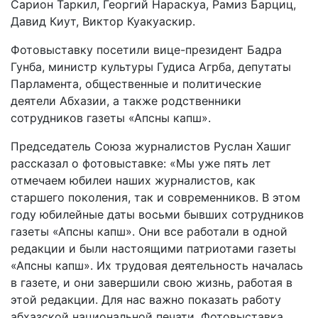
Сарион Таркил, Георгий Нараскуа, Рамиз Барциц,
Давид Киут, Виктор Куакуаскир.
Фотовыставку посетили вице-президент Бадра
Гунба, министр культуры Гудиса Агрба, депутаты
Парламента, общественные и политические
деятели Абхазии, а также родственники
сотрудников газеты «Апсны капш».
Председатель Союза журналистов Руслан Хашиг
рассказал о фотовыставке: «Мы уже пять лет
отмечаем юбилеи наших журналистов, как
старшего поколения, так и современников. В этом
году юбилейные даты восьми бывших сотрудников
газеты «Апсны капш». Они все работали в одной
редакции и были настоящими патриотами газеты
«Апсны капш». Их трудовая деятельность началась
в газете, и они завершили свою жизнь, работая в
этой редакции. Для нас важно показать работу
абхазской национальной печати. Фотовыставка