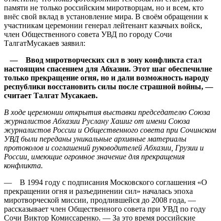
памяти не только российским миротворцам, но и всем, кто
внёс свой вклад в установление мира. В своём обращении к
участникам церемонии генерал лейтенант казачьих войск,
член Общественного совета УВД по городу Сочи
ТалгатМусакаев заявил:
— Ввод миротворческих сил в зону конфликта стал
настоящим спасением для Абхазии. Этот шаг обеспечилне
только прекращение огня, но и дали возможность народу
республики восстановить силы после страшной войны, —
считает Талгат Мусакаев.
В ходе церемонии открытия выставки председателю Союза
журналистов Абхазии Руслану Хашиг от имени Союза
журналистов России и Общественного совета при Сочинском
УВД были переданы уникальные архивные материалы
протоколов и соглашений руководителей Абхазии, Грузии и
России, имеющие огромное значение для прекращения
конфликта.
— В 1994 году с подписания Московского соглашения «О
прекращении огня и разъединении сил» началась эпоха
миротворческой миссии, продлившейся до 2008 года, —
рассказывает член Общественного совета при УВД по году
Сочи Виктор Комиссаренко. — За это время российские