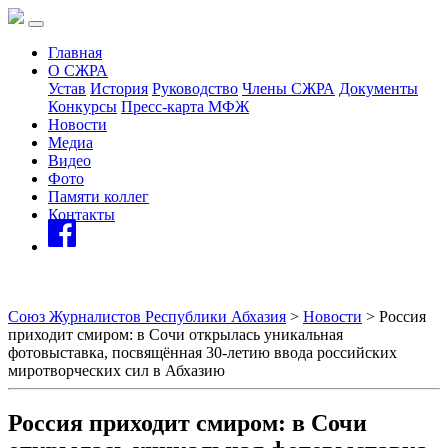
Главная
О СЖРА
Устав
История
Руководство
Члены СЖРА
Документы
Конкурсы
Пресс-карта МФЖ
Новости
Медиа
Видео
Фото
Памяти коллег
Контакты
Союз Журналистов Республики Абхазия
>
Новости
>
Россия
приходит смиром: в Сочи открылась уникальная
фотовыставка, посвящённая 30-летию ввода российских
миротворческих сил в Абхазию
Россия приходит смиром: в Сочи