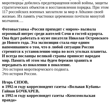
миротворцы добились предотвращения новой войны, защиты
стратегических объектов и восстановления порядка. При этом
117 российских военных заплатили за мир в Абхазии своей
жизнью. Их память участники церемонии почтили минутой
молчания….
Фотовыставка «Россия приходит с миром» вызвала
огромный интрес среди жителей Сочи и гостей курорта.
Она будет работать в музее писателя Николая Островского
до Нового года. Эта экспозиция стала еще одним
напоминанием о том, что в любой ситуации Россия
стремится к установлению мира во всех уголках планеты.
И всегда посланцы великой страны приносят народам
мир. Память об этом мы будем бережно хранить и
передавать из поколения в поколение.
Это история миротворческого подвига.
Это история России.
Игорь СИЗОВ,
в 1992-м году корреспондент газеты «Вольная Кубань»
Гайнан БОЧКАРЕВ,
в 1992-м году корреспондет газеты «Комсомольская
правда»