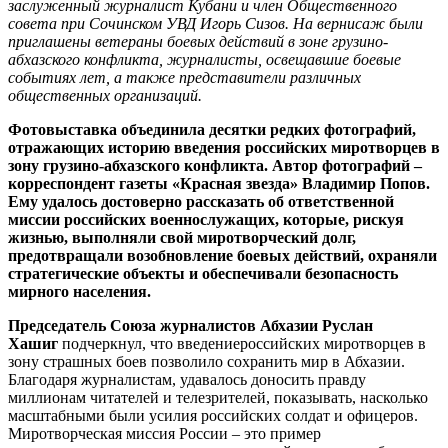
заслуженный журналист Кубани и член Общественного
совета при Сочинском УВД Игорь Сизов. На вернисаж были
приглашены ветераны боевых действий в зоне грузино-
абхазского конфликта, журналисты, освещавшие боевые
событиях лет, а также представители различных
общественных организаций.
Фотовыставка объединила десятки редких фотографий,
отражающих историю введения российских миротворцев в
зону грузино-абхазского конфликта. Автор фотографий –
корреспондент газеты «Красная звезда» Владимир Попов.
Ему удалось достоверно рассказать об ответственной
миссии российских военнослужащих, которые, рискуя
жизнью, выполняли свой миротворческий долг,
предотвращали возобновление боевых действий, охраняли
стратегические объекты и обеспечивали безопасность
мирного населения.
Председатель Союза журналистов Абхазии Руслан
Хашиг
подчеркнул, что введениероссийских миротворцев в
зону страшных боев позволило сохранить мир в Абхазии.
Благодаря журналистам, удавалось доносить правду
миллионам читателей и телезрителей, показывать, насколько
масштабными были усилия российских солдат и офицеров.
Миротворческая миссия России – это пример