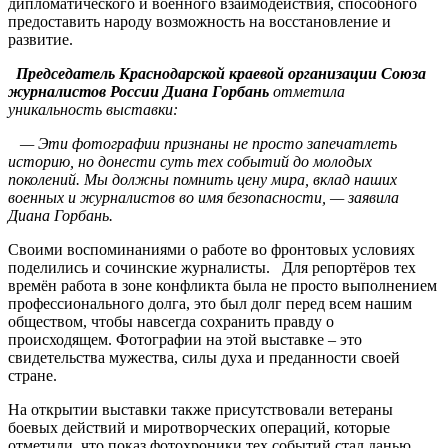
дипломатического и военного взаимодействия, способного
предоставить народу возможность на восстановление и
развитие.
Председатель Краснодарской краевой организации Союза
журналистов России Диана Горбань
отметила
уникальность выставки:
— Эти фотографии признаны не просто запечатлеть
историю, но донести суть тех событий до молодых
поколений. Мы должны помнить цену мира, вклад наших
военных и журналистов во имя безопасности, — заявила
Диана Горбань.
Своими воспоминаниями о работе во фронтовых условиях
поделились и сочинские журналисты. Для репортёров тех
времён работа в зоне конфликта была не просто выполнением
профессионального долга, это был долг перед всем нашим
обществом, чтобы навсегда сохранить правду о
происходящем. Фотографии на этой выставке – это
свидетельства мужества, силы духа и преданности своей
стране.
На открытии выставки также присутствовали ветераны
боевых действий и миротворческих операций, которые
отметили, что показ фотохроники тех событий стал данью