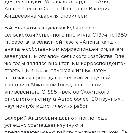
деятеля науки РА, кавалера ордена «Ахьдз-
Апша» (Честь и Слава) III степени Валерия
Андреевича Кварчия с юбилеем!
В.А. Кварчия выпускник Кубанского
сельскохозяйственного института. С 1974 по 1980
гг. работал в областной газете «Апсны Капш»,
вначале собственным корреспондентом, затем
заведующим отделом сельского хозяйства. В те
же годы являлся внештатным корреспондентом
газеты ЦК КПСС «Сельская жизнь». Затем
занимался преподавательской и научной
работой в Абхазском Государственном
университете. С 1998 – ректор Сухумского
открытого института. Автор более 120 научных и
научно-публицистических работ.
Валерий Андреевич давно многие годы
успешно совмещает научную и
преподавательскую работу с журналистикой. Он