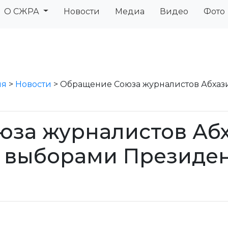
О СЖРА
Новости
Медиа
Видео
Фото
ия
>
Новости
>
Обращение Союза журналистов Абхаз
за журналистов Абха
 выборами Президен