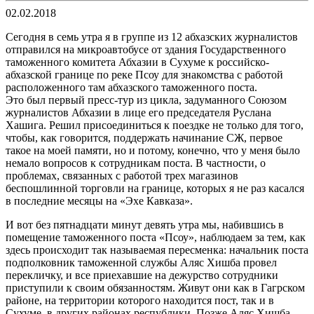
02.02.2018
Сегодня в семь утра я в группе из 12 абхазских журналистов
отправился на микроавтобусе от здания Государственного
таможенного комитета Абхазии в Сухуме к российско-
абхазской границе по реке Псоу для знакомства с работой
расположенного там абхазского таможенного поста.
Это был первый пресс-тур из цикла, задуманного Союзом
журналистов Абхазии в лице его председателя Руслана
Хашига. Решил присоединиться к поездке не только для того,
чтобы, как говорится, поддержать начинание СЖ, первое
такое на моей памяти, но и потому, конечно, что у меня было
немало вопросов к сотрудникам поста. В частности, о
проблемах, связанных с работой трех магазинов
беспошлинной торговли на границе, которых я не раз касался
в последние месяцы на «Эхе Кавказа».
И вот без пятнадцати минут девять утра мы, набившись в
помещение таможенного поста «Псоу», наблюдаем за тем, как
здесь происходит так называемая пересменка: начальник поста
подполковник таможенной службы Аляс Хишба провел
перекличку, и все приехавшие на дежурство сотрудники
приступили к своим обязанностям. Живут они как в Гагрском
районе, на территории которого находится пост, так и в
Сухуме, в других районах республики. Позже Аляс Хишба