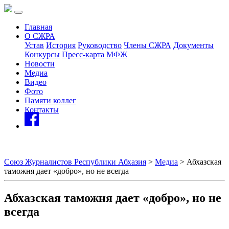
Главная
О СЖРА
Устав
История
Руководство
Члены СЖРА
Документы
Конкурсы
Пресс-карта МФЖ
Новости
Медиа
Видео
Фото
Памяти коллег
Контакты
Союз Журналистов Республики Абхазия
>
Медиа
>
Абхазская
таможня дает «добро», но не всегда
Абхазская таможня дает «добро», но не
всегда