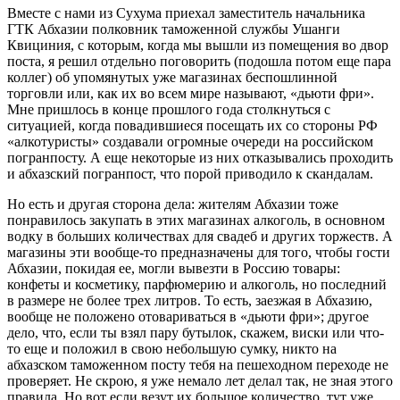
Вместе с нами из Сухума приехал заместитель начальника
ГТК Абхазии полковник таможенной службы Ушанги
Квициния, с которым, когда мы вышли из помещения во двор
поста, я решил отдельно поговорить (подошла потом еще пара
коллег) об упомянутых уже магазинах беспошлинной
торговли или, как их во всем мире называют, «дьюти фри».
Мне пришлось в конце прошлого года столкнуться с
ситуацией, когда повадившиеся посещать их со стороны РФ
«алкотуристы» создавали огромные очереди на российском
погранпосту. А еще некоторые из них отказывались проходить
и абхазский погранпост, что порой приводило к скандалам.
Но есть и другая сторона дела: жителям Абхазии тоже
понравилось закупать в этих магазинах алкоголь, в основном
водку в больших количествах для свадеб и других торжеств. А
магазины эти вообще-то предназначены для того, чтобы гости
Абхазии, покидая ее, могли вывезти в Россию товары:
конфеты и косметику, парфюмерию и алкоголь, но последний
в размере не более трех литров. То есть, заезжая в Абхазию,
вообще не положено отовариваться в «дьюти фри»; другое
дело, что, если ты взял пару бутылок, скажем, виски или что-
то еще и положил в свою небольшую сумку, никто на
абхазском таможенном посту тебя на пешеходном переходе не
проверяет. Не скрою, я уже немало лет делал так, не зная этого
правила. Но вот если везут их большое количество, тут уже