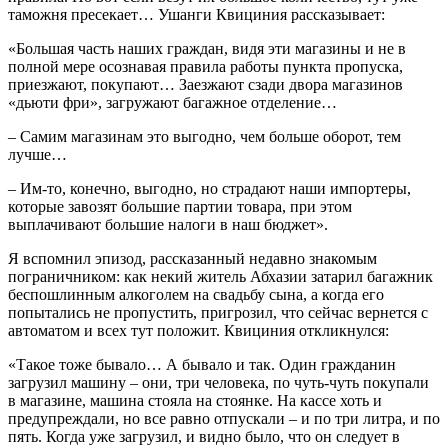
таможня пресекает… Ушанги Квициния рассказывает:
«Большая часть наших граждан, видя эти магазины и не в
полной мере осознавая правила работы пункта пропуска,
приезжают, покупают… Заезжают сзади двора магазинов
«дьюти фри», загружают багажное отделение…
– Самим магазинам это выгодно, чем больше оборот, тем
лучше…
– Им-то, конечно, выгодно, но страдают наши импортеры,
которые завозят большие партии товара, при этом
выплачивают большие налоги в наш бюджет».
Я вспомнил эпизод, рассказанный недавно знакомым
пограничником: как некий житель Абхазии затарил багажник
беспошлинным алкоголем на свадьбу сына, а когда его
попытались не пропустить, пригрозил, что сейчас вернется с
автоматом и всех тут положит. Квициния откликнулся:
«Такое тоже бывало… А бывало и так. Один гражданин
загрузил машину – они, три человека, по чуть-чуть покупали
в магазине, машина стояла на стоянке. На кассе хоть и
предупреждали, но все равно отпускали – и по три литра, и по
пять. Когда уже загрузил, и видно было, что он следует в