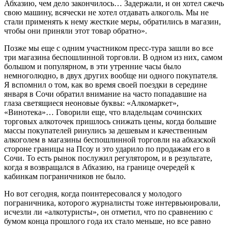
Абхазию, чем дело закончилось… Задержали, и он хотел сжечь
свою машину, всячески не хотел отдавать алкоголь. Мы не
стали применять к нему жесткие меры, обратились в магазин,
чтобы они приняли этот товар обратно».
Позже мы еще с одним участником пресс-тура зашли во все
три магазина беспошлинной торговли. В одном из них, самом
большом и популярном, в эти утренние часы было
немноголюдно, в двух других вообще ни одного покупателя.
Я вспомнил о том, как во время своей поездки в середине
января в Сочи обратил внимание на часто попадавшие на
глаза светящиеся неоновые буквы: «Алкомаркет»,
«Винотека»… Говорили еще, что владельцам сочинских
торговых алкоточек пришлось снижать цены, когда большие
массы покупателей ринулись за дешевым и качественным
алкоголем в магазины беспошлинной торговли на абхазской
стороне границы на Псоу и это ударило по продажам его в
Сочи. То есть рынок послужил регулятором, и в результате,
когда я возвращался в Абхазию, на границе очередей к
кабинкам пограничников не было.
Но вот сегодня, когда поинтересовался у молодого
пограничника, которого журналисты тоже интервьюировали,
исчезли ли «алкотуристы», он отметил, что по сравнению с
бумом конца прошлого года их стало меньше, но все равно