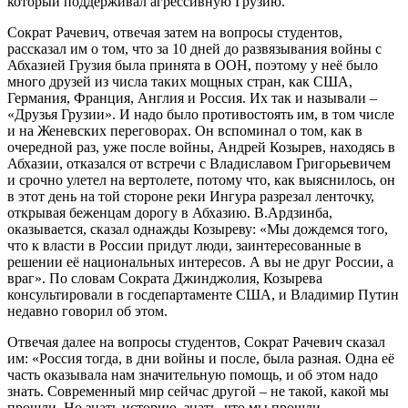
который поддерживал агрессивную Грузию.
Сократ Рачевич, отвечая затем на вопросы студентов,
рассказал им о том, что за 10 дней до развязывания войны с
Абхазией Грузия была принята в ООН, поэтому у неё было
много друзей из числа таких мощных стран, как США,
Германия, Франция, Англия и Россия. Их так и называли –
«Друзья Грузии». И надо было противостоять им, в том числе
и на Женевских переговорах. Он вспоминал о том, как в
очередной раз, уже после войны, Андрей Козырев, находясь в
Абхазии, отказался от встречи с Владиславом Григорьевичем
и срочно улетел на вертолете, потому что, как выяснилось, он
в этот день на той стороне реки Ингура разрезал ленточку,
открывая беженцам дорогу в Абхазию. В.Ардзинба,
оказывается, сказал однажды Козыреву: «Мы дождемся того,
что к власти в России придут люди, заинтересованные в
решении её национальных интересов. А вы не друг России, а
враг». По словам Сократа Джинджолия, Козырева
консультировали в госдепартаменте США, и Владимир Путин
недавно говорил об этом.
Отвечая далее на вопросы студентов, Сократ Рачевич сказал
им: «Россия тогда, в дни войны и после, была разная. Одна её
часть оказывала нам значительную помощь, и об этом надо
знать. Современный мир сейчас другой – не такой, какой мы
прошли. Но знать историю, знать, что мы прошли –