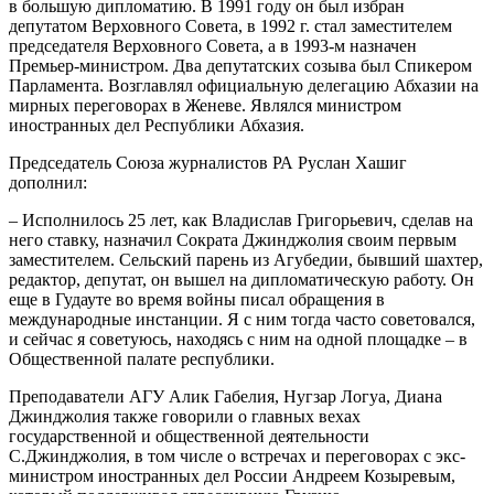
в большую дипломатию. В 1991 году он был избран
депутатом Верховного Совета, в 1992 г. стал заместителем
председателя Верховного Совета, а в 1993-м назначен
Премьер-министром. Два депутатских созыва был Спикером
Парламента. Возглавлял официальную делегацию Абхазии на
мирных переговорах в Женеве. Являлся министром
иностранных дел Республики Абхазия.
Председатель Союза журналистов РА Руслан Хашиг
дополнил:
– Исполнилось 25 лет, как Владислав Григорьевич, сделав на
него ставку, назначил Сократа Джинджолия своим первым
заместителем. Сельский парень из Агубедии, бывший шахтер,
редактор, депутат, он вышел на дипломатическую работу. Он
еще в Гудауте во время войны писал обращения в
международные инстанции. Я с ним тогда часто советовался,
и сейчас я советуюсь, находясь с ним на одной площадке – в
Общественной палате республики.
Преподаватели АГУ Алик Габелия, Нугзар Логуа, Диана
Джинджолия также говорили о главных вехах
государственной и общественной деятельности
С.Джинджолия, в том числе о встречах и переговорах с экс-
министром иностранных дел России Андреем Козыревым,